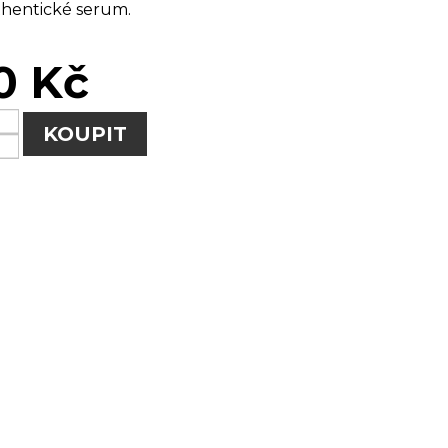
thentické serum.
0 Kč
KOUPIT