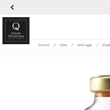
Domů
/
Séra
/
Anti-age
/
Elas