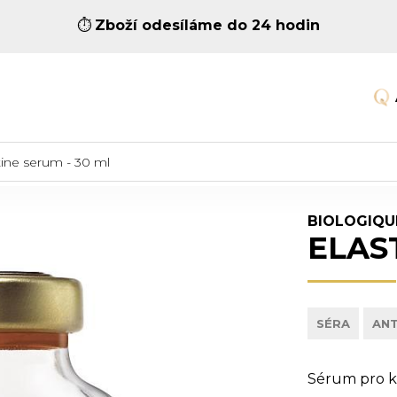
⏱️
Zboží odesíláme do 24 hodin
tine serum - 30 ml
BIOLOGIQU
ELAS
SÉRA
ANT
Sérum pro ko