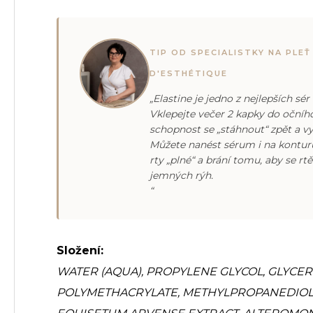
TIP OD SPECIALISTKY NA PLEŤ
D'ESTHÉTIQUE
„Elastine je jedno z nejlepších sér
Vklepejte večer 2 kapky do očního
schopnost se „stáhnout“ zpět a v
Můžete nanést sérum i na kontur
rty „plné“ a brání tomu, aby se rt
jemných rýh.
“
Složení:
WATER (AQUA), PROPYLENE GLYCOL, GLYCER
POLYMETHACRYLATE, METHYLPROPANEDIOL,