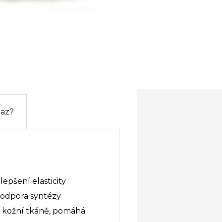
taz?
lepšení elasticity
Podpora syntézy
u kožní tkáně, pomáhá