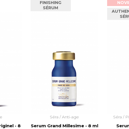
FINISHING
NOVI
SÉRUM
AUTHEN
SÉR
ge
Séra /
Anti-age
Séra /
P
ginel - 8
Serum Grand Millesime - 8 ml
Serum