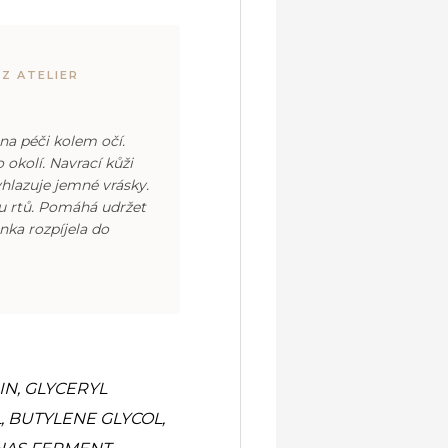
 Z ATELIER
 na péči kolem očí.
 okolí. Navrací kůži
yhlazuje jemné vrásky.
u rtů. Pomáhá udržet
ěnka rozpíjela do
IN, GLYCERYL
 BUTYLENE GLYCOL,