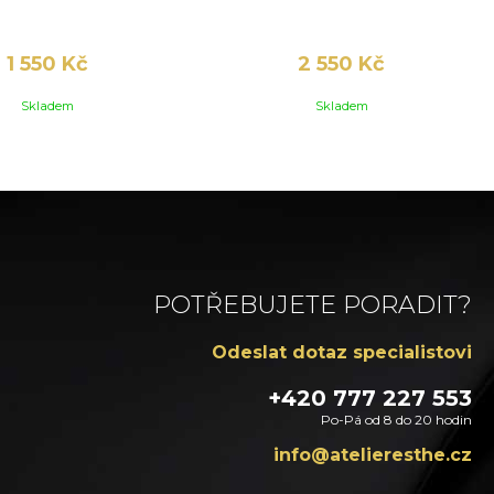
1 550 Kč
2 550 Kč
Skladem
Skladem
POTŘEBUJETE PORADIT?
Odeslat dotaz specialistovi
+420 777 227 553
Po-Pá od 8 do 20 hodin
zc.ehtsereileta@ofni