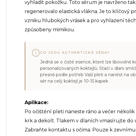
vyhladit pokožku. Toto sérum je navrženo tak,
regenerovalo elastická vlákna. Je to klíčový 
vzniku hlubokých vrásek a pro vyhlazení těch 
způsobeny mimikou.
CO JSOU AUTHENTICKÁ SÉRA?
Jedná se o čisté esence, které lze libovolně
personalizovaných koktejlů. Stačí v dlani smí
přesně podle potřeb Vaší pleti a nanést na obl
sér na celý koktejl je 10-15 kapek
Aplikace:
Po očištění pleti naneste ráno a večer několik 
krk a dekolt. Tlakem v dlaních vmasírujte do
Zabraňte kontaktu s očima. Pouze k zevnímu 