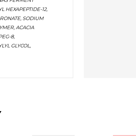
NAS FERMENT
YL HEXAPEPTIDE-12,
URONATE, SODIUM
YMER, ACACIA
EG-8,
LYL GLYCOL,
Y