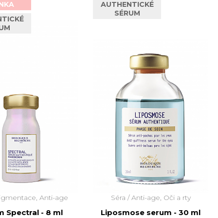
NKA
AUTHENTICKÉ
SÉRUM
TICKÉ
UM
igmentace, Anti-age
Séra /
Anti-age, Oči a rty
 Spectral - 8 ml
Liposmose serum - 30 ml