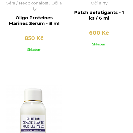
Séra /
Nedokonalosti, Oči a
Oči a rty
rty
Patch defatigants - 1
Oligo Proteines
ks / 6 ml
Marines Serum - 8 ml
600 Kč
850 Kč
Skladem
Skladem