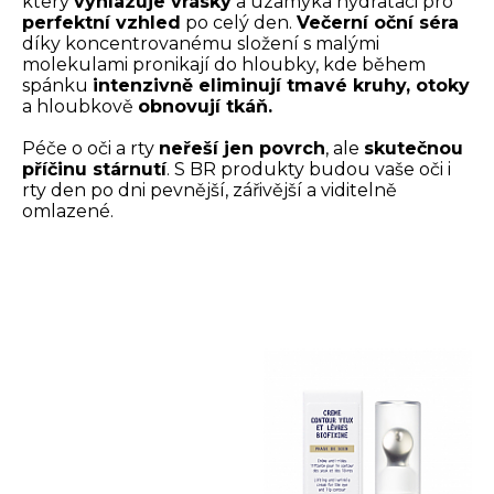
který
vyhlazuje vrásky
a uzamyká hydrataci pro
perfektní vzhled
po celý den.
Večerní oční séra
díky koncentrovanému složení s malými
molekulami pronikají do hloubky, kde během
spánku
intenzivně eliminují tmavé kruhy, otoky
a hloubkově
obnovují tkáň.
Péče o oči a rty
neřeší jen povrch
, ale
skutečnou
příčinu stárnutí
. S BR produkty budou vaše oči i
rty den po dni pevnější, zářivější a viditelně
omlazené.