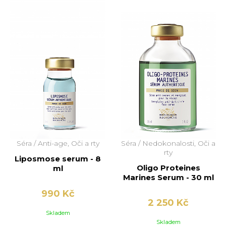
Séra /
Anti-age, Oči a rty
Séra /
Nedokonalosti, Oči a
rty
Liposmose serum - 8
Oligo Proteines
ml
Marines Serum - 30 ml
990 Kč
2 250 Kč
Skladem
Skladem