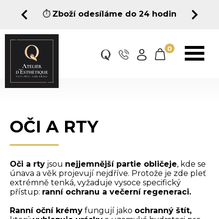
⏱️
Zboží odesíláme do 24 hodin
0
OČI A RTY
Oči a rty
jsou
nejjemnější partie obličeje
, kde se
únava a věk projevují nejdříve. Protože je zde pleť
extrémně tenká, vyžaduje vysoce specifický
přístup:
ranní ochranu a večerní regeneraci.
Ranní oční krémy
fungují jako
ochranný štít,