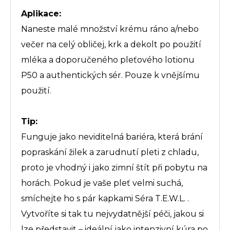
Aplikace:
Naneste malé množství krému ráno a/nebo
večer na celý obličej, krk a dekolt po použití
mléka a doporučeného pleťového lotionu
P50 a authentických sér. Pouze k vnějšímu
použití.
Tip:
Funguje jako neviditelná bariéra, která brání
popraskání žilek a zarudnutí pleti z chladu,
proto je vhodný i jako zimní štít při pobytu na
horách. Pokud je vaše pleť velmi suchá,
smíchejte ho s pár kapkami Séra T.E.W.L. .
Vytvoříte si tak tu nejvydatnější péči, jakou si
lze představit – ideální jako intenzivní kúra po