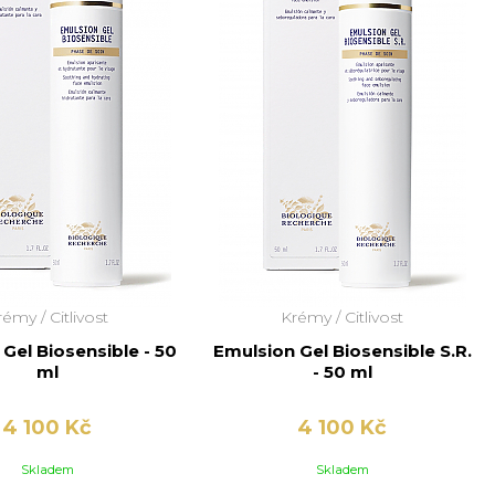
rémy /
Citlivost
Krémy /
Citlivost
Gel Biosensible - 50
Emulsion Gel Biosensible S.R.
ml
- 50 ml
4 100 Kč
4 100 Kč
Skladem
Skladem