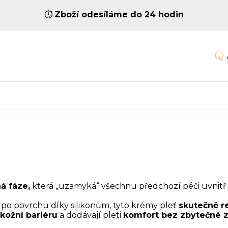
⏱️
Zboží odesíláme do 24 hodin
á fáze,
která „uzamyká“ všechnu předchozí péči uvnitř p
 po povrchu díky silikonům, tyto krémy pleť
skutečně re
kožní bariéru
a dodávají pleti
komfort bez zbytečné z