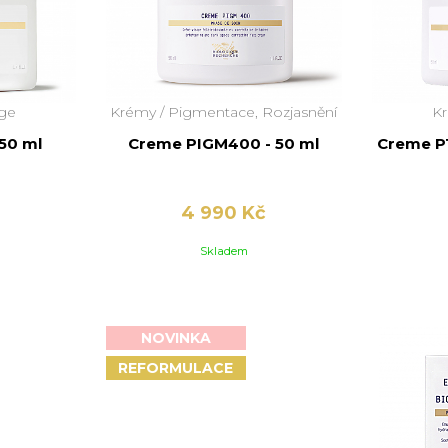
age
Krémy /
Pigmentace, Rozjasnění
K
50 ml
Creme PIGM400 - 50 ml
Creme P
4 990 Kč
Skladem
NOVINKA
REFORMULACE