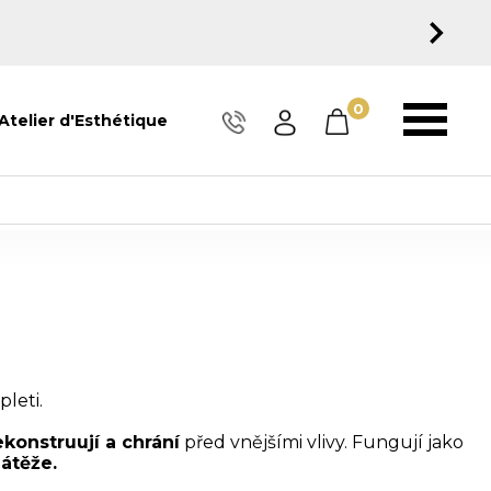
0
Atelier d'Esthétique
leti.
konstruují a chrání
před vnějšími vlivy. Fungují jako
átěže.