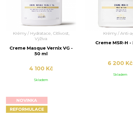
Krémy /
Hydratace, Citlivost,
Krémy /
Anti-
Výživa
Creme MSR-H - 
Creme Masque Vernix VG -
50 ml
6 200 Kč
4 100 Kč
Skladem
Skladem
NOVINKA
REFORMULACE