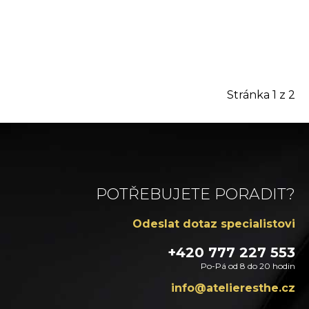
Stránka
1
z 2
POTŘEBUJETE PORADIT?
Odeslat dotaz specialistovi
+420 777 227 553
Po-Pá od 8 do 20 hodin
zc.ehtsereileta@ofni