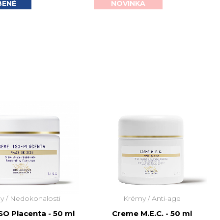
BENÉ
NOVINKA
y /
Nedokonalosti
Krémy /
Anti-age
SO Placenta - 50 ml
Creme M.E.C. - 50 ml