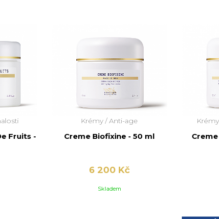
losti
Krémy /
Anti-age
Krémy
 Fruits -
Creme Biofixine - 50 ml
Creme 
6 200 Kč
Skladem