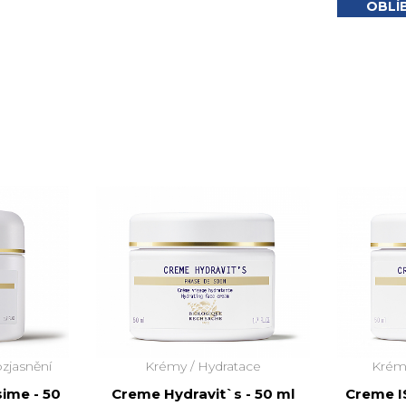
OBLÍ
ozjasnění
Krémy /
Hydratace
Krém
ime - 50
Creme Hydravit`s - 50 ml
Creme I