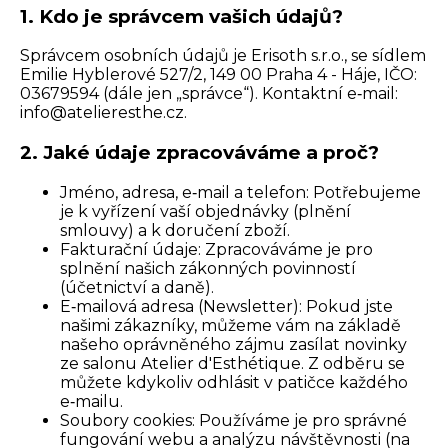
1. Kdo je správcem vašich údajů?
Správcem osobních údajů je Erisoth s.r.o., se sídlem
Emilie Hyblerové 527/2, 149 00 Praha 4 - Háje, IČO:
03679594 (dále jen „správce“). Kontaktní e‑mail:
.zc.ehtsereileta@ofni
2. Jaké údaje zpracováváme a proč?
Jméno, adresa, e‑mail a telefon: Potřebujeme
je k vyřízení vaší objednávky (plnění
smlouvy) a k doručení zboží.
Fakturační údaje: Zpracováváme je pro
splnění našich zákonných povinností
(účetnictví a daně).
E‑mailová adresa (Newsletter): Pokud jste
našimi zákazníky, můžeme vám na základě
našeho oprávněného zájmu zasílat novinky
ze salonu Atelier d'Esthétique. Z odběru se
můžete kdykoliv odhlásit v patičce každého
e‑mailu.
Soubory cookies: Používáme je pro správné
fungování webu a analýzu návštěvnosti (na