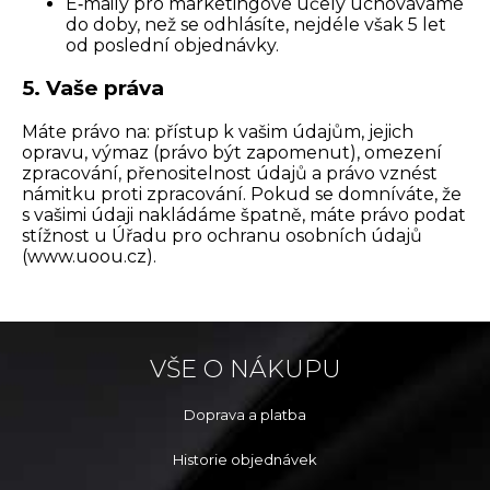
E‑maily pro marketingové účely uchováváme
do doby, než se odhlásíte, nejdéle však 5 let
od poslední objednávky.
5. Vaše práva
Máte právo na: přístup k vašim údajům, jejich
opravu, výmaz (právo být zapomenut), omezení
zpracování, přenositelnost údajů a právo vznést
námitku proti zpracování. Pokud se domníváte, že
s vašimi údaji nakládáme špatně, máte právo podat
stížnost u Úřadu pro ochranu osobních údajů
(www.uoou.cz).
VŠE O NÁKUPU
Doprava a platba
Historie objednávek