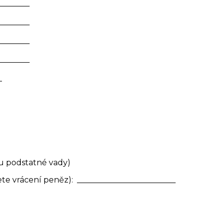
________
________
________
________
_
u podstatné vady)
te vrácení peněz): _________________________