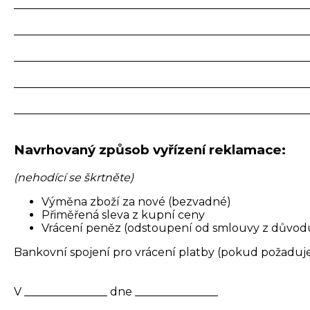
_____________________________________________________
_____________________________________________________
_____________________________________________________
_____________________________________________________
_____________________________________________________
Navrhovaný způsob vyřízení reklamace:
(nehodící se škrtněte)
Výměna zboží za nové (bezvadné)
Přiměřená sleva z kupní ceny
Vrácení peněz (odstoupení od smlouvy z důvod
Bankovní spojení pro vrácení platby (pokud požaduje
V _______________ dne _______________