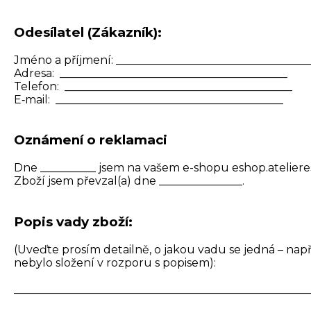
Odesílatel (Zákazník):
Jméno a příjmení: ___________________________________
Adresa: _________________________________________
Telefon: _________________________________________
E‑mail: _________________________________________
Oznámení o reklamaci
Dne __________ jsem na vašem e-shopu eshop.atelierest
Zboží jsem převzal(a) dne _______________.
Popis vady zboží:
(Uveďte prosím detailně, o jakou vadu se jedná – na
nebylo složení v rozporu s popisem):
_____________________________________________________