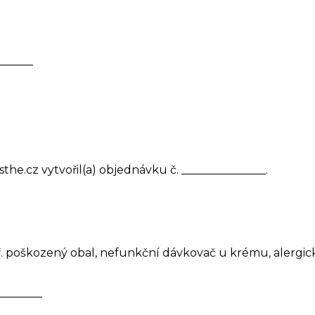
______
he.cz vytvořil(a) objednávku č. _______________.
př. poškozený obal, nefunkční dávkovač u krému, alerg
________